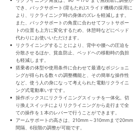
リクライニング角度は、90°～170°まで無段階に調整が
でき、バックサポート(背もたれ)スライド機構の採用に
より、リクライニング時の身体のズレを軽減します。
また、バックサポートの角度に合わせてフットサポー
トの位置も上方に変化するため、休憩時などにベッド
代わりにお使いいただけます。
リクライニングすることにより、背中や腰への圧迫を
分散させるほか、貧血防止、ベッドヘの移動時の負担
も軽減します。
搭乗者の体型や使用条件に合わせて最適なポジショニ
ングが得られる数々の調整機能と、その簡単な操作性
など、使う人の身になって考えられた電動リクライニ
ング式電動車いすです。
操作ボックスにリクライニングスイッチを一体化。切
り換えスイッチによりリクライニングから走行まで全
ての操作を１本のレバーで行うことができます。
アームサポートの高さは、210mm～310mmまで20mm
間隔、6段階の調整が可能です。