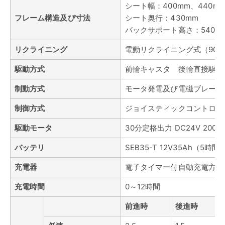
シート幅：400mm、440m
フレーム構造及び寸法
シート奥行：430mm
バックサポート高さ：540m
リクライニング
電動リクライニング式（90~
駆動方式
前輪キャスタ 後輪直接駆動
制動方式
モータ発電及び電磁ブレーキ
制御方式
ジョイスティックコントロー
駆動モータ
30分定格出力 DC24V 200W
バッテリ
SEB35-T 12V35Ah（5時間
充電器
電子タイマー付自動充電方式
充電時間
0～12時間
前進時
後進時