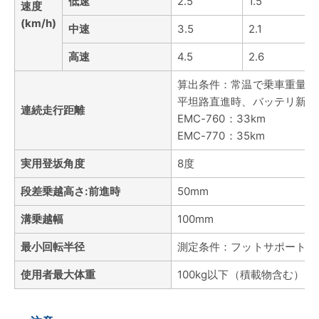
低速
2.5
1.5
速度
(km/h)
中速
3.5
2.1
高速
4.5
2.6
算出条件：常温で乗車重量75
平坦路直進時、バッテリ新品
連続走行距離
EMC-760：33km
EMC-770：35km
実用登坂角度
8度
段差乗越高さ:前進時
50mm
溝乗越幅
100mm
最小回転半径
測定条件：フットサポートの最
使用者最大体重
100kg以下（積載物含む）