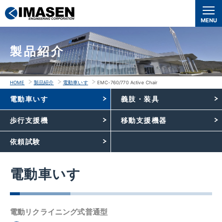
本
文
MENU
へ
移
製品紹介
動
HOME
製品紹介
電動車いす
EMC-760/770 Active Chair
電動車いす
義肢・装具
歩行支援機
移動支援機器
依頼試験
電動車いす
電動リクライニング式普通型