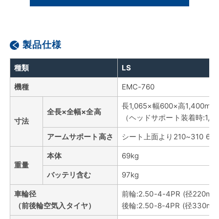
製品仕様
種類
LS
機種
EMC-760
長1,065×幅600×高1,400mm
全長×全幅×全高
（ヘッドサポート装着時:1,4
寸法
アームサポート高さ
シート上面より210~310 
本体
69kg
重量
バッテリ含む
97kg
車輪径
前輪:2.50-4-4PR (径220m
（前後輪空気入タイヤ）
後輪:2.50-8-4PR (径330m