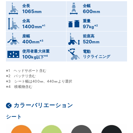
全長
全幅
1065
600
mm
mm
全高
重量
1400
97
mm
kg
座幅
前座高
400
520
mm
mm
使用者最大体重
電動
100
リクライニング
kg以下
ヘッドサポート含む
バッテリ含む
シート幅は400㎜、440㎜より選択
積載物含む
カラーバリエーション
シート