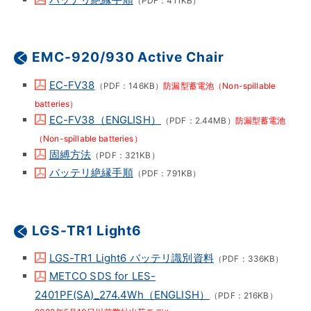
（PDF：411KB）
EMC-920/930 Active Chair
EC-FV38
（PDF：146KB）
防漏型蓄電池（Non-spillable
batteries）
EC-FV38（ENGLISH）
（PDF：2.44MB）
防漏型蓄電池
（Non-spillable batteries）
固縛方法
（PDF：321KB）
バッテリ絶縁手順
（PDF：791KB）
LGS-TR1 Light6
LGS-TR1 Light6 バッテリ識別資料
（PDF：336KB）
METCO SDS for LES-
2401PF(SA)_274.4Wh（ENGLISH）
（PDF：216KB）