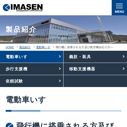
本
文
MENU
へ
移
製品紹介
動
HOME
製品紹介
電動車いす
飛行機に搭乗される方及び航空機会社の方へ
電動車いす
義肢・装具
歩行支援機
移動支援機器
依頼試験
電動車いす
飛行機に搭乗される方及び